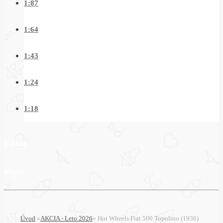
1:87
1:64
1:43
1:24
1:18
E-shop
Menu
Úvod
»
AKCIA - Leto 2026
»
Hot Wheels Fiat 500 Topolino (1936)