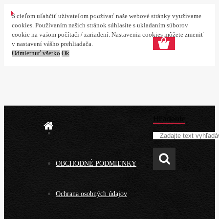
Prihlásenie
Nová registrácia
S cieľom uľahčiť užívateľom používať naše webové stránky využívame
cookies. Používaním našich stránok súhlasíte s ukladaním súborov
0 ks
cookie na vašom počítači / zariadení. Nastavenia cookies môžete zmeniť
v nastavení vášho prehliadača.
Odmietnuť všetko
Ok
Hľadanie
OBCHODNÉ PODMIENKY
Ochrana osobných údajov