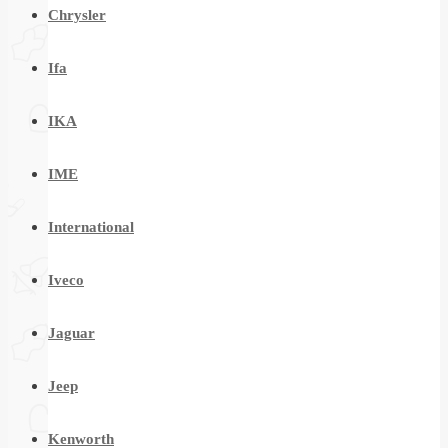
Chrysler
Ifa
IKA
IME
International
Iveco
Jaguar
Jeep
Kenworth