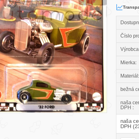
Transpa
Dostupn
Číslo pr
Výrobca
Mierka:
Materiál
bežná c
naša ce
DPH :
naša ce
DPH (2