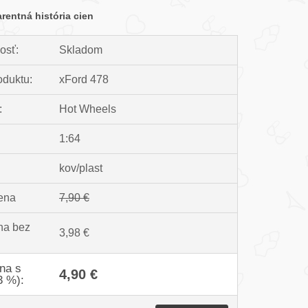
rentná história cien
osť:
Skladom
oduktu:
xFord 478
:
Hot Wheels
1:64
:
kov/plast
ena
7,90 €
na bez
3,98 €
na s
4,90 €
3 %):