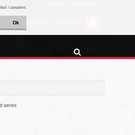
Prihlásenie
Nová registrácia
ači / zariadení.
a PLATBA
KONTAKTY
Výkup modelov
Ok
d series