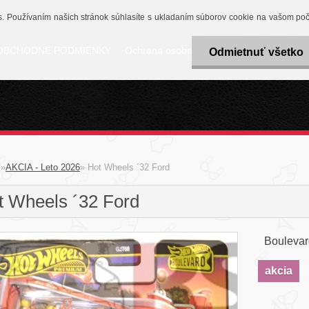
 Používaním našich stránok súhlasíte s ukladaním súborov cookie na vašom počít
OBCHODNÉ PODMIENKY
Ochrana osobných údajov
POŠTOVNÉ 
Odmietnuť všetko
»
AKCIA - Leto 2026
»
Hot Wheels ´32 Ford
t Wheels ´32 Ford
Boulevar
akcia