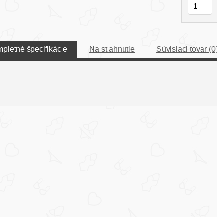
pletné špecifikácie
Na stiahnutie
Súvisiaci tovar (0