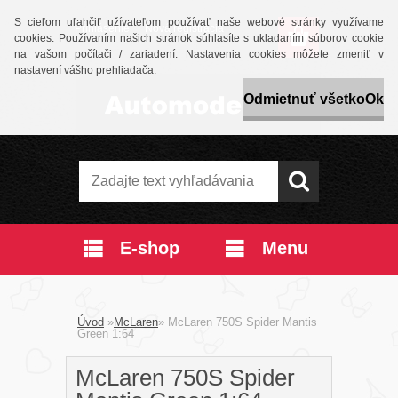
S cieľom uľahčiť užívateľom používať naše webové stránky využívame
Prihlásenie
Nová registrácia
cookies. Používaním našich stránok súhlasíte s ukladaním súborov cookie
na vašom počítači / zariadení. Nastavenia cookies môžete zmeniť v
nastavení vášho prehliadača.
Odmietnuť všetko
Ok
E-shop
Menu
Úvod
»
McLaren
»
McLaren 750S Spider Mantis
Green 1:64
McLaren 750S Spider