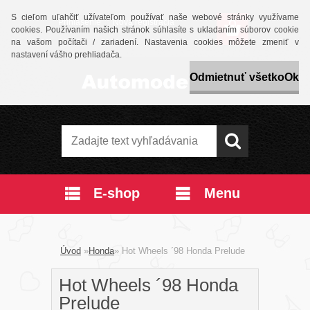
S cieľom uľahčiť užívateľom používať naše webové stránky využívame
Prihlásenie
Nová registrácia
cookies. Používaním našich stránok súhlasíte s ukladaním súborov cookie
na vašom počítači / zariadení. Nastavenia cookies môžete zmeniť v
nastavení vášho prehliadača.
Odmietnuť všetko
Ok
E-shop
Menu
Úvod
»
Honda
»
Hot Wheels ´98 Honda Prelude
Hot Wheels ´98 Honda
Prelude