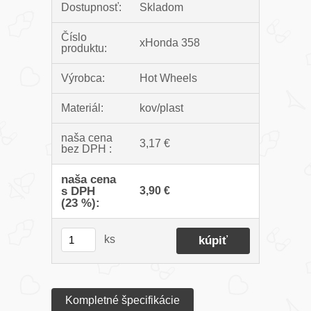
Dostupnosť:
Skladom
Číslo
xHonda 358
produktu:
Výrobca:
Hot Wheels
Materiál:
kov/plast
naša cena
3,17 €
bez DPH :
naša cena
s DPH
3,90 €
(23 %):
ks
Kompletné špecifikácie